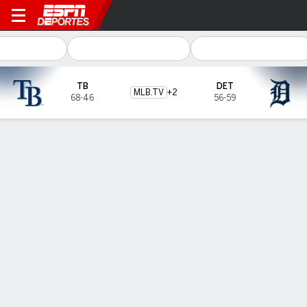
Tampa Bay Rays en Detroit T
TB
DET
MLB.TV
+
2
68-46
56-59
Resumen
Boletos
Predictor de Duelos
41.8
%