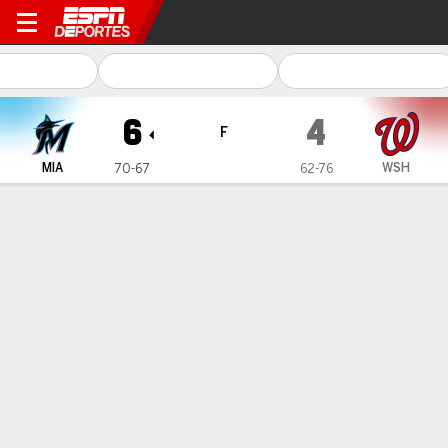
Miami Marlins en Washingto
6
4
F
MIA
WSH
70-67
62-76
Resumen
Crónica
Ficha
Jugadas
1
2
3
4
5
6
7
8
9
C
H
E
MIA
3
0
0
0
0
1
0
0
2
6
10
2
WSH
1
0
0
0
3
0
0
0
0
4
10
2
GANÓ
PERDIDO
SALVADO
S. Alcantara
K. Finnegan
T. Scott
7-12
6-4
4