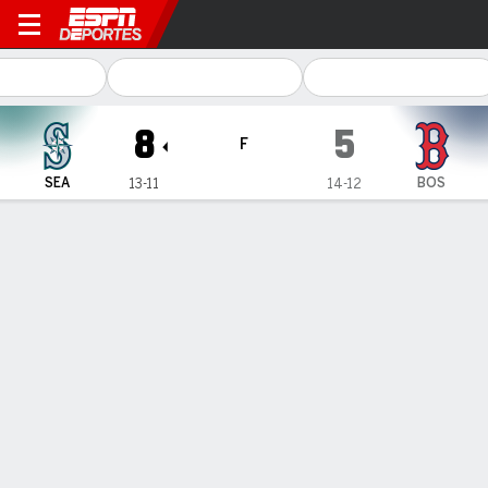
Seattle Mariners en Boston 
8
5
F
SEA
BOS
13-11
14-12
Resumen
Crónica
Ficha
Jugadas
1
2
3
4
5
6
7
8
9
C
H
E
SEA
1
0
0
3
0
2
2
0
0
8
13
0
BOS
0
0
0
1
1
0
0
3
0
5
7
2
GANÓ
PERDIDO
SALVADO
E. Hancock
S. Newcomb
A. Munoz
1-1
0-3
8