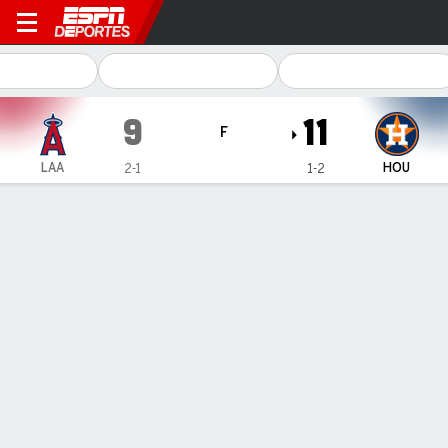
Los Angeles Angels en Hous
9
11
F
LAA
HOU
2-1
1-2
Resumen
Crónica
Ficha
Jugadas
1
2
3
4
5
6
7
8
9
C
H
E
LAA
0
0
1
2
3
0
0
0
3
9
6
3
HOU
0
0
0
0
3
8
0
0
-
11
13
0
GANÓ
PERDIDO
K. Teng
W. Urena
1-0
0-1