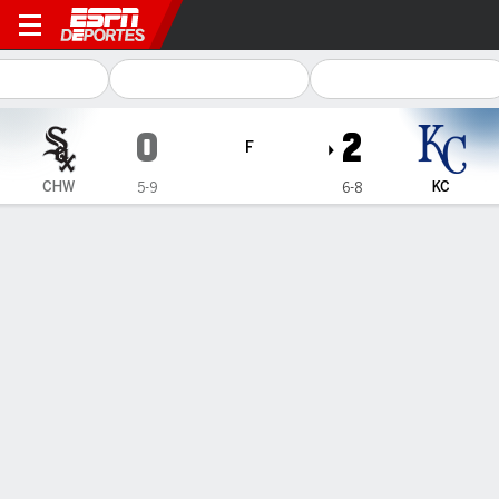
Chicago White Sox en Kansa
0
2
F
CHW
KC
5-9
6-8
Resumen
Crónica
Ficha
Jugadas
1
2
3
4
5
6
7
8
9
C
H
E
CHW
0
0
0
0
0
0
0
0
0
0
2
0
KC
0
0
0
1
0
0
1
0
-
2
7
0
GANÓ
PERDIDO
SALVADO
K. Bubic
D. Martin
L. Erceg
2-1
2-1
4