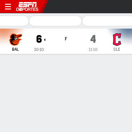
Baltimore Orioles en Clevel
6
4
F
BAL
CLE
10-10
11-10
Resumen
Crónica
Ficha
Jugadas
1
2
3
4
5
6
7
8
9
C
H
E
BAL
0
0
0
0
0
0
0
6
0
6
7
1
CLE
0
0
0
0
0
0
4
0
0
4
7
0
GANÓ
PERDIDO
SALVADO
R. Garcia
E. Sabrowski
R. Helsley
2-0
0-1
6