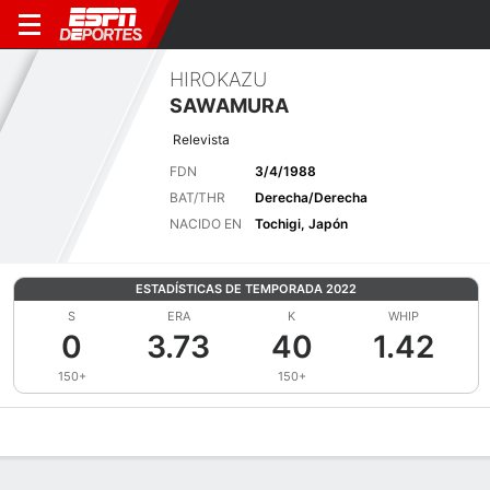
HIROKAZU
SAWAMURA
Relevista
FDN
3/4/1988
BAT/THR
Derecha/Derecha
NACIDO EN
Tochigi, Japón
ESTADÍSTICAS DE TEMPORADA 2022
S
ERA
K
WHIP
0
3.73
40
1.42
150+
150+
Perfil de Jugador
Noticias
Estadísticas
Bio
Splits
Resumen