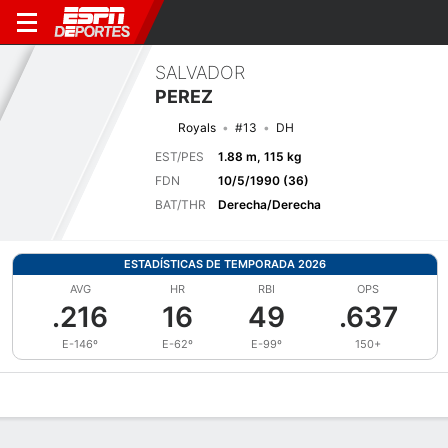
SALVADOR
PEREZ
Royals
#13
DH
EST/PES
1.88 m, 115 kg
FDN
10/5/1990 (36)
BAT/THR
Derecha/Derecha
ESTADÍSTICAS DE TEMPORADA 2026
AVG
HR
RBI
OPS
.216
16
49
.637
E-146º
E-62º
E-99º
150+
Perfil de Jugador
Noticias
Estadísticas
Bio
Splits
Resumen