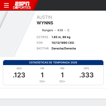
AUSTIN
WYNNS
Rangers
#38
C
EST/PES
1.85 m, 86 kg
FDN
10/12/1990 (35)
BAT/THR
Derecha/Derecha
ESTADÍSTICAS DE TEMPORADA 2026
AVG
HR
RBI
OPS
.123
1
1
.333
150+
150+
Perfil de Jugador
Noticias
Estadísticas
Bio
Splits
Resumen