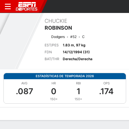
CHUCKIE
ROBINSON
Dodgers
#52
C
EST/PES
1.83 m, 97 kg
FDN
14/12/1994 (31)
BAT/THR
Derecha/Derecha
ESTADÍSTICAS DE TEMPORADA 2026
AVG
HR
RBI
OPS
.087
0
1
.174
150+
150+
Perfil de Jugador
Noticias
Estadísticas
Bio
Splits
Resumen