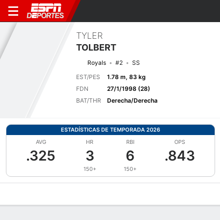
TYLER
TOLBERT
Royals
#2
SS
EST/PES
1.78 m, 83 kg
FDN
27/1/1998 (28)
BAT/THR
Derecha/Derecha
ESTADÍSTICAS DE TEMPORADA 2026
AVG
HR
RBI
OPS
.325
3
6
.843
150+
150+
Perfil de Jugador
Noticias
Estadísticas
Bio
Splits
Resumen