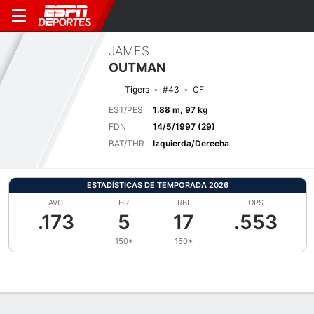
JAMES
OUTMAN
Tigers
#43
CF
EST/PES
1.88 m, 97 kg
FDN
14/5/1997 (29)
BAT/THR
Izquierda/Derecha
ESTADÍSTICAS DE TEMPORADA 2026
AVG
HR
RBI
OPS
.173
5
17
.553
150+
150+
Perfil de Jugador
Noticias
Estadísticas
Bio
Splits
Resumen