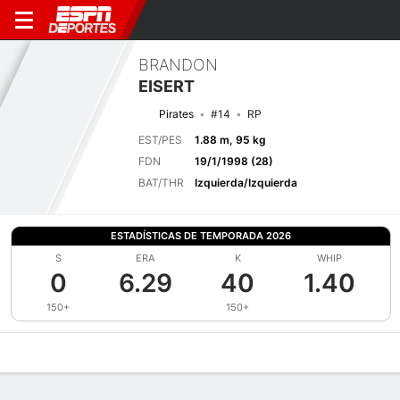
BRANDON
EISERT
Pirates
#14
RP
EST/PES
1.88 m, 95 kg
FDN
19/1/1998 (28)
BAT/THR
Izquierda/Izquierda
ESTADÍSTICAS DE TEMPORADA 2026
S
ERA
K
WHIP
0
6.29
40
1.40
150+
150+
Perfil de Jugador
Noticias
Estadísticas
Bio
Splits
Resumen