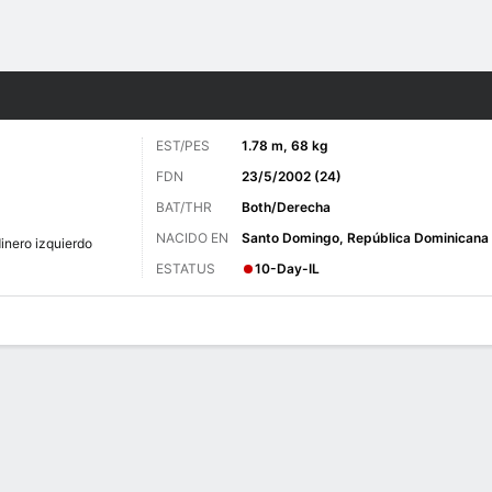
o
Más Deportes
EST/PES
1.78 m, 68 kg
FDN
23/5/2002 (24)
BAT/THR
Both/Derecha
NACIDO EN
Santo Domingo, República Dominicana
inero izquierdo
ESTATUS
10-Day-IL
 de Juegos