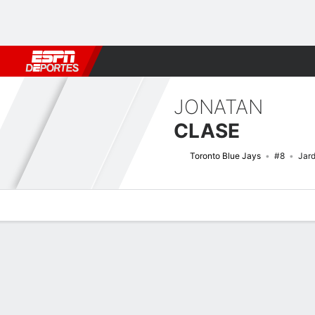
Fútbol
MLB
F. Americano
Básquetbol
WNBA
F1
Boxe
JONATAN
CLASE
Toronto Blue Jays
#8
Jard
Perfil de Jugador
Noticias
Estadísticas
Bio
Splits
Resumen