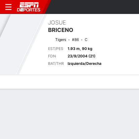
JOSUE
BRICENO
Tigers
#86
C
EST/PES
1.93 m, 90 kg
FDN
23/9/2004 (21)
BAT/THR
Izquierda/Derecha
Perfil de Jugador
Noticias
Estadísticas
Bio
Splits
Resumen
Juego anterior
Splits completos
3
1