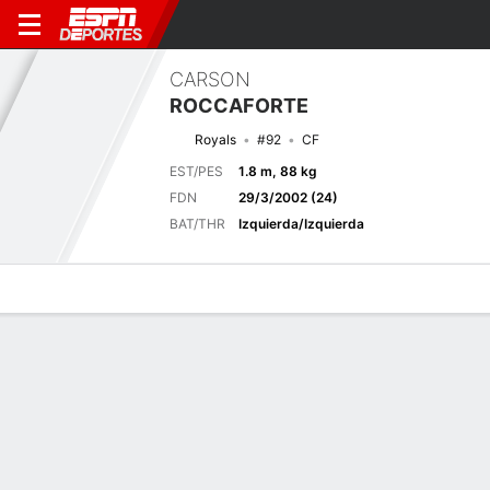
CARSON
ROCCAFORTE
Royals
#92
CF
EST/PES
1.8 m, 88 kg
FDN
29/3/2002 (24)
BAT/THR
Izquierda/Izquierda
Perfil de Jugador
Noticias
Estadísticas
Bio
Splits
Resumen
Juego anterior
Splits completos
1
2