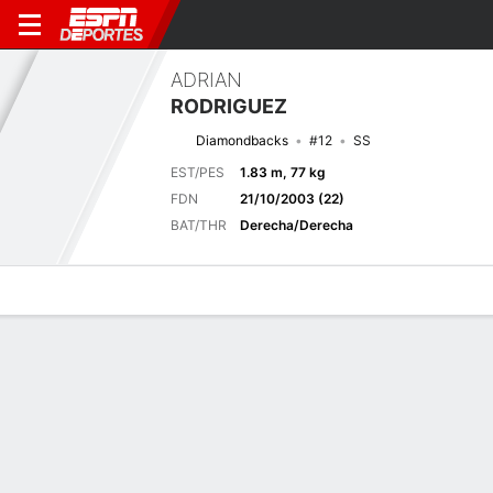
ADRIAN
RODRIGUEZ
Diamondbacks
#12
SS
EST/PES
1.83 m, 77 kg
FDN
21/10/2003 (22)
BAT/THR
Derecha/Derecha
Perfil de Jugador
Noticias
Estadísticas
Bio
Splits
Resumen
Juego anterior
Splits completos
2
4