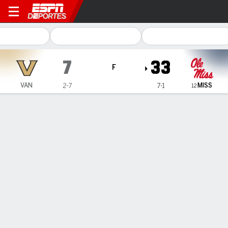
Vanderbilt Commodores en O
7
33
F
MISS
VAN
2-7
7-1
12
Resumen
Ficha
Estadísticas de Equipo
ESTADÍSTICAS DE EQUIPO
1as. oportunidades
13
22
Eficiencia en 3er intento
3-15
5-13