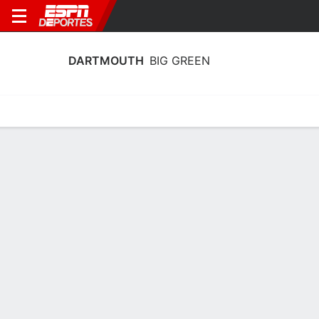
DARTMOUTH
BIG GREEN
Estadísticas
Calendario
Plantilla
Calendario Dartmouth Big Green 2026
Temporada Regular
FECHA
OPONENTE
HORA
TV
ENTRADAS
Sáb., 19/9
12:00 PM
57 tickets as low as $43
en
LEH