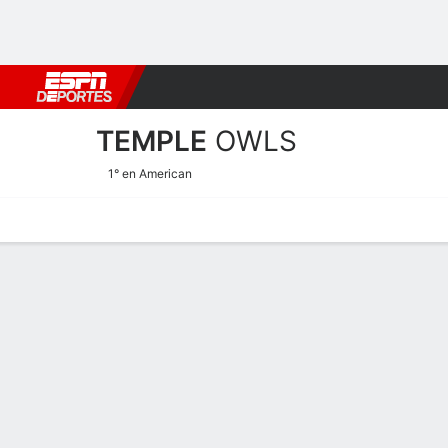
Fútbol
MLB
F. Americano
Básquetbol
WNBA
F1
Boxe
TEMPLE
OWLS
1° en American
Estadísticas
Calendario
Plantilla
Calendario Temple Owls 2