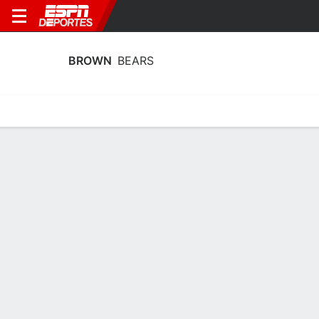
BROWN
BEARS
Estadísticas
Calendario
Plantilla
Calendario Brown Bears 2026
Temporada Regular
FECHA
OPONENTE
HORA
TV
ENTRADAS
Sáb., 19/9
12:00 AM
14 tickets as low as $27
en
NH