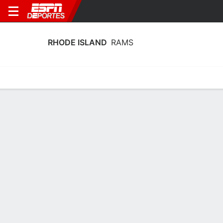
RHODE ISLAND
RAMS
Estadísticas
Calendario
Plantilla
Calendario Rhode Island Rams 2026
Temporada Regular
FECHA
OPONENTE
HORA
TV
ENTRADAS
Vie., 28/8
12:00 AM
44 tickets as low as $39
en
MRMK