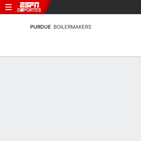
PURDUE
BOILERMAKERS
Estadísticas
Calendario
Plantilla
Calendario Purdue Boilermakers 2026
Temporada Regular
FECHA
OPONENTE
HORA
TV
ENTRADAS
Vie., 4/9
7:00 PM
BTN
4,940 tickets as low as $7
vs.
INST