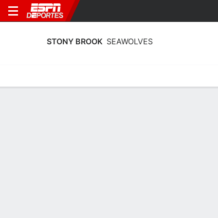
STONY BROOK
SEAWOLVES
Estadísticas
Calendario
Plantilla
Calendario Stony Brook Seawolves
2026
Temporada Regular
FECHA
OPONENTE
HORA
TV
ENTRADAS
Jue., 27/8
6:00 PM
100 tickets as low as $36