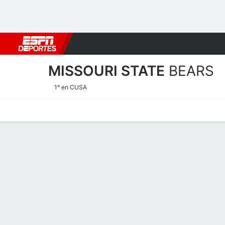
Fútbol
MLB
F. Americano
Básquetbol
WNBA
F1
Boxe
MISSOURI STATE
BEARS
1° en CUSA
Estadísticas
Calendario
Plantilla
Calendario Missouri State