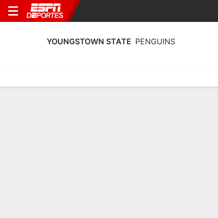
YOUNGSTOWN STATE
PENGUINS
Estadísticas
Calendario
Plantilla
Calendario Youngstown State
Penguins 2026
Temporada Regular
FECHA
OPONENTE
HORA
TV
ENTRADAS
Jue., 27/8
6:00 PM
693 tickets as low as $44