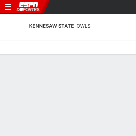
KENNESAW STATE
OWLS
Estadísticas
Calendario
Plantilla
Calendario Kennesaw State Owls
2026
Temporada Regular
FECHA
OPONENTE
HORA
TV
ENTRADAS