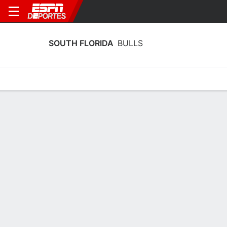
SOUTH FLORIDA
BULLS
Estadísticas
Calendario
Plantilla
Calendario South Florida Bulls 2026
Temporada Regular
FECHA
OPONENTE
HORA
TV
ENTRADAS
Sáb., 5/9
7:00 PM
4,867 tickets as low as $1
vs.
FIU