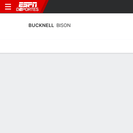
BUCKNELL
BISON
Estadísticas
Calendario
Plantilla
Estadísticas de Jugadores Bucknell
Bison 2025
Jugadores
Equipo
Líderes