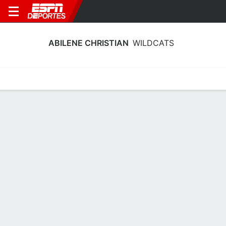
ABILENE CHRISTIAN
WILDCATS
Estadísticas
Calendario
Plantilla
Estadísticas de Equipo Abilene
Christian Wildcats 2025
Equipo
Jugadores