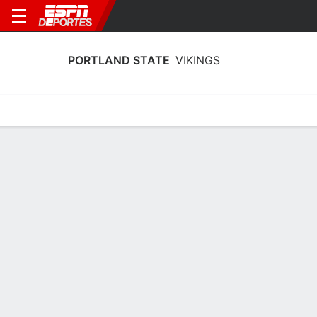
PORTLAND STATE
VIKINGS
Estadísticas
Calendario
Plantilla
Plantel Portland State Vikings 2026
Ofensiva
NOMBRE
POS
EST
P
CLASE
Gabe Downing
QB
1.83 m
83 kg
SO
5
Avirey Durdahl
QB
1.83 m
86 kg
FR
17