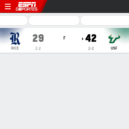
Rice Owls en South Florida B
29
42
F
RICE
USF
2-2
2-2
Resumen
Ficha
Estadísticas de Equipo
Rice
South Florida
Rice Pasando
C/INT
YDS
PROM
TD
INT
QBR
JT Daniels
#
18
27/40
432
10.8
3
0
80.2