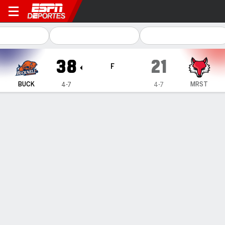
Bucknell Bison en Marist Re
38
21
F
BUCK
MRST
4-7
4-7
Resumen
Ficha
Estadísticas de Equipo
Bucknell
Marist
Bucknell Pasando
C/INT
YDS
PROM
TD
INT
Ralph Rucker IV
#
10
23/28
273
9.8
3
0