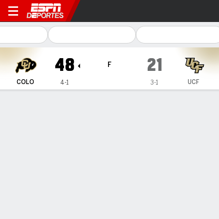
Colorado Buffaloes en UCF 
48
21
F
COLO
UCF
4-1
3-1
Resumen
Ficha
Estadísticas de Equipo
Colorado
UCF
Colorado Pasando
C/INT
YDS
PROM
TD
INT
QBR
Shedeur Sanders
#
2
28/35
290
8.3
3
1
89.5