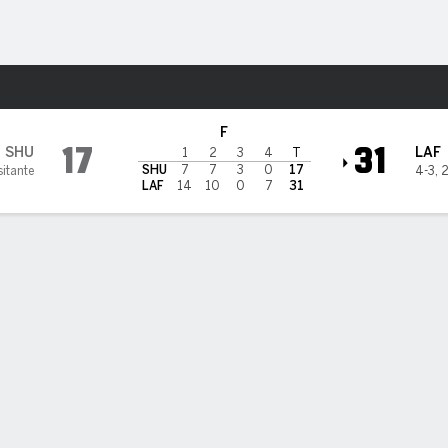
o
NCAAF
Más Deportes
fayette Leopards
F
17
31
SHU
LAF
1
2
3
4
T
SHU
7
7
3
0
17
itante
4-3
,
2
LAF
14
10
0
7
31
Lafayette Pasando
ROM
TD
INT
C/I