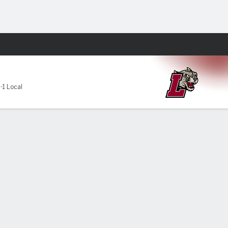
Watch
Juegos
-1 Local
NT
YDS
PROM
TD
INT