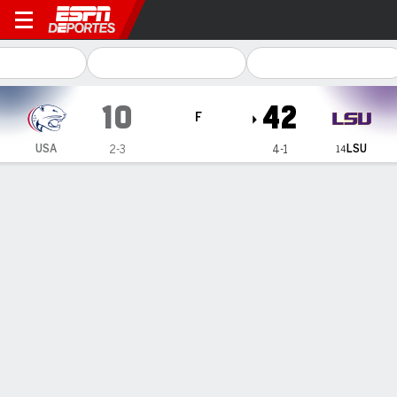
South Alabama Jaguars en L
10
42
F
LSU
USA
2-3
4-1
14
Resumen
Ficha
Estadísticas de Equipo
1
2
3
4
T
USA
0
3
7
0
10
LSU
21
14
0
7
42