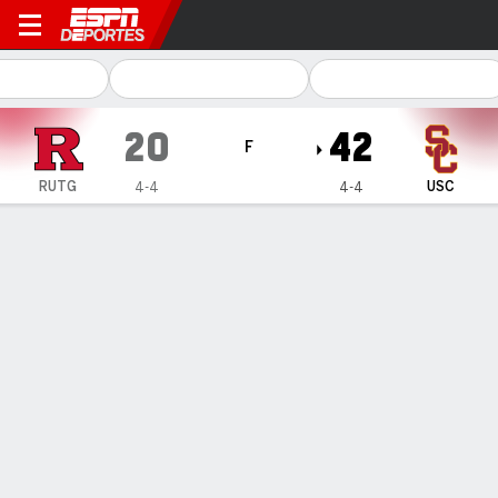
Rutgers Scarlet Knights en 
20
42
F
RUTG
USC
4-4
4-4
Resumen
Ficha
Estadísticas de Equipo
1
2
3
4
T
RUTG
3
9
8
0
20
USC
14
14
14
0
42