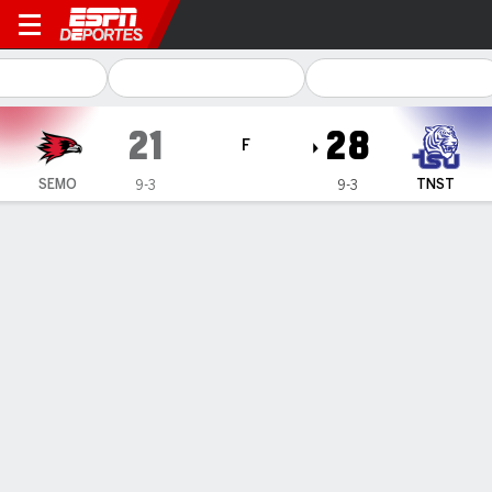
Southeast Missouri State R
21
28
F
SEMO
TNST
9-3
9-3
Resumen
Ficha
Estadísticas de Equipo
1
2
3
4
T
SEMO
0
14
0
7
21
TNST
21
0
0
7
28