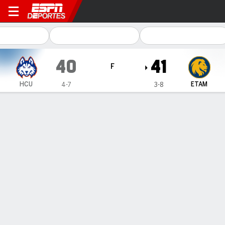
Houston Christian Huskies 
40
41
F
HCU
ETAM
4-7
3-8
Resumen
Ficha
Estadísticas de Equipo
1
2
3
4
T
HCU
7
7
26
0
40
ETAM
14
7
14
6
41