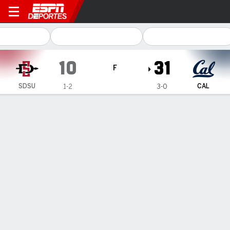
San Diego State Aztecs en C
10
31
F
SDSU
CAL
1-2
3-0
Resumen
Ficha
Estadísticas de Equipo
1
2
3
4
T
SDSU
3
0
0
7
10
CAL
7
0
14
10
31