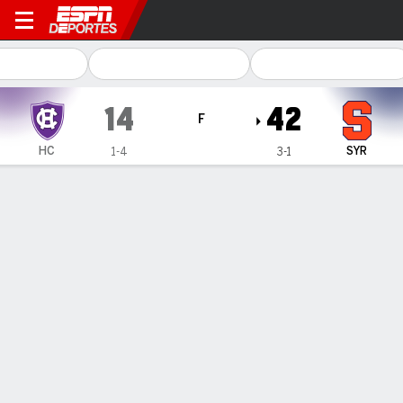
Holy Cross Crusaders en Sy
14
42
F
HC
SYR
1-4
3-1
Resumen
Ficha
Estadísticas de Equipo
1
2
3
4
T
HC
0
14
0
0
14
SYR
14
14
7
7
42