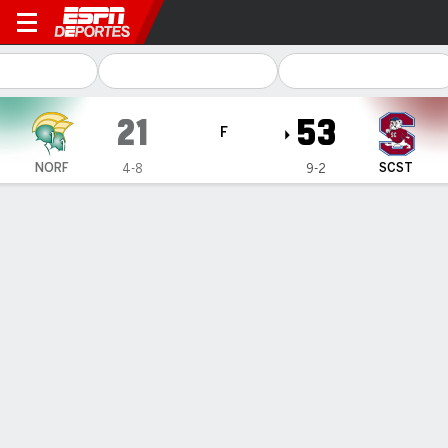
Norfolk State Spartans en So
21
53
F
NORF
SCST
4-8
9-2
Resumen
Ficha
Estadísticas de Equipo
1
2
3
4
T
NORF
14
0
0
7
21
SCST
10
7
16
20
53