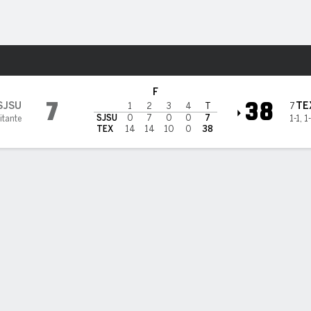
o
NCAAF
Más Deportes
 Texas Longhorns
F
7
38
SJSU
TE
7
1
2
3
4
T
SJSU
0
7
0
0
7
itante
1-1
,
1
TEX
14
14
10
0
38
ÁS DESTACADO