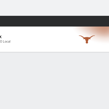
Watch
Juegos
X
-0 Local