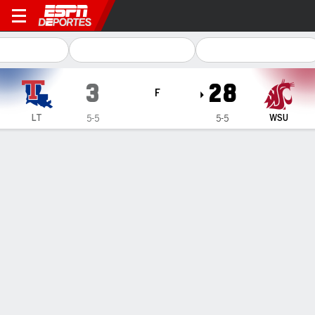
Louisiana Tech Bulldogs en
3
28
F
LT
WSU
5-5
5-5
Resumen
Ficha
Estadísticas de Equipo
1
2
3
4
T
LT
0
3
0
0
3
WSU
7
7
0
14
28