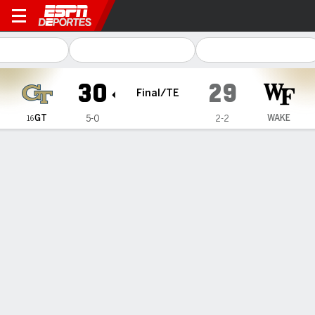
Georgia Tech Yellow Jacket
30
29
Final/TE
GT
WAKE
5-0
2-2
16
Resumen
Ficha
Estadísticas de Equipo
1
2
3
4
OT
T
GT
3
0
14
6
7
30
WAKE
0
17
3
3
6
29