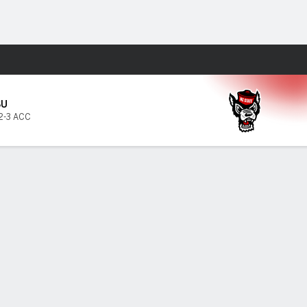
Watch
Juegos
SU
2-3 ACC