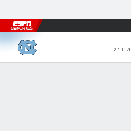
Fútbol
MLB
F. Americano
Básquetbol
WNBA
F1
Boxe
North Carolina Tar Heels en
2-2
,
1-1 Vi
Resumen
Ficha
Estadísticas de Equipo
LÍDERES DEL JUEGO
JUGA