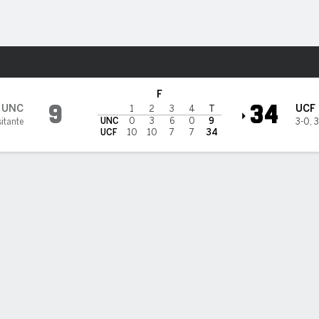
o
NCAAF
Más Deportes
 UCF Knights
F
9
34
UNC
UCF
1
2
3
4
T
UNC
0
3
6
0
9
sitante
3-0
,
3
UCF
10
10
7
7
34
DAS