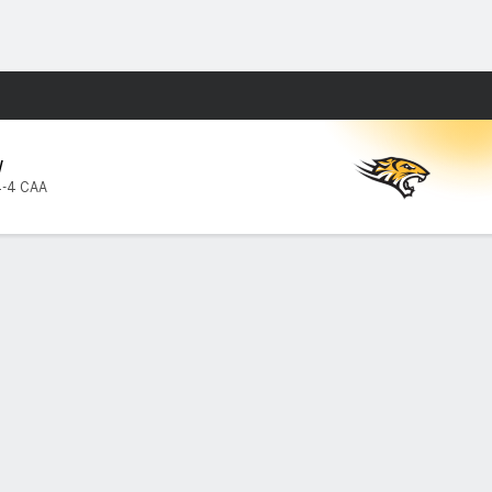
Watch
Juegos
W
4-4 CAA