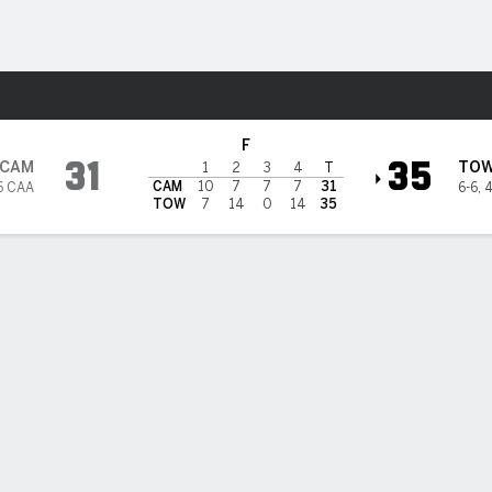
o
NCAAF
Más Deportes
n Towson Tigers
F
31
35
CAM
TO
1
2
3
4
T
CAM
10
7
7
7
31
6 CAA
6-6
,
TOW
7
14
0
14
35
DAS