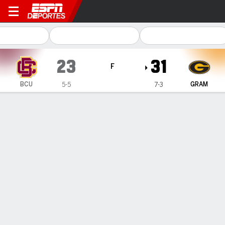
Bethune-Cookman Wildcats 
23
31
F
BCU
GRAM
5-5
7-3
Resumen
Ficha
Estadísticas de Equipo
1
2
3
4
T
BCU
0
20
0
3
23
GRAM
10
14
0
7
31