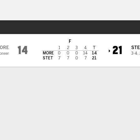
o
NCAAF
Más Deportes
etson Hatters
F
14
21
ORE
STE
1
2
3
4
T
MORE
0
0
0
14
14
oneer
3-4
,
STET
7
7
0
7
21
DAS