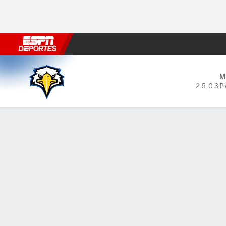
Fútbol
MLB
F. Americano
Básquetbol
WNBA
F1
Boxe
Morehead State Eagles en St
M
2-5
,
0-3 Pi
Resumen
Ficha
Estadísticas de Equipo
LÍDERES DEL JUEGO
JUGA